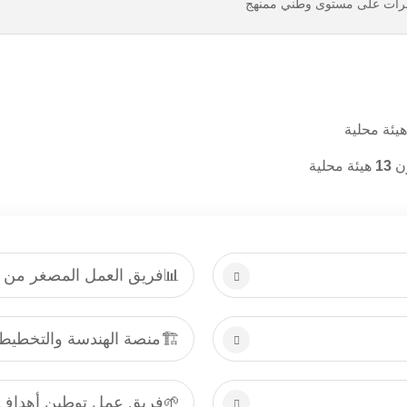
خبرات على مستوى وطني ممنهج
يئة محلية
ون
13
هيئة محلية
📊فريق العمل المصغر من ال
🏗️منصة الهندسة والتخطيط
🌱فريق عمل توطين أهداف ا