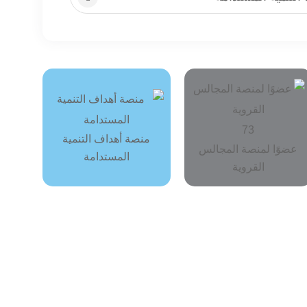
73
منصة أهداف التنمية
عضوًا لمنصة المجالس
المستدامة
القروية