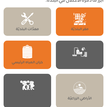
أبرز ما دمّره الاحتلال في البلدة:
مقر البلديّة
معدّات البلديّة
محطة التحلية المركزية
خزان المياه الرئيسي
13,000
الأراضي الزراعيّة
شخص بلا مأوى