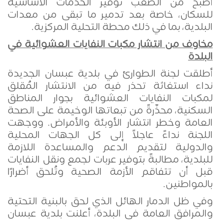
أصبح من الصعب توفير الخدمات الأساسية
للسكان، خاصة بعد تدمير ما تبقى من معدات
البلدية، بما في ذلك محطة التحلية المركزية
.
مخاوف من انتشار مكبات النفايات العشوائية في
البلدة
أطلقت لجنة الطوارئ في بلدية عبسان الجديدة
نداء استغاثة تحذر فيه من الانتشار المُقلق
لمكبات النفايات العشوائية بجوار المناطق
السكنية، محذّرةً من تبعاتها الوخيمة على الصحة
العامة وخطر انتشار الأوبئة والأمراض. ووجهت
اللجنة نداءً عاجلاً إلى كل الجهات المحلية
والدولية لتقديم الدعم والمساعدة اللازمة
للبلدية، مطالبةً بتوفير عربات لجمع ونقل النفايات
قبل أن تتفاقم الأزمة الصحية وتُلحق أضرارًا
بالمواطنين
.
وفي ظل الدمار الهائل الذي لحق بالبنية التحتية
والمرافق العامة في البلدة، أعلنت بلدية عبسان