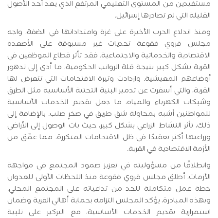
مستفيدين من المستوى التعليمي المرتفع الذي يعد أحد الأصول
القليلة التي لم تصادرها إسرائيل.
ومنذ اندلاع الحرب الأخيرة على غزة وامتداداتها في الضفة، واجه
مجلس قروي فقوعة تحديات غير مسبوقة على الأصعدة
الاقتصادية والخدماتية والاجتماعية. فقد تأثر قطاع الموظفين في
القرية بشكل كبير نتيجة قلة الرواتب الحكومية، ما أدى إلى تدهور
أوضاعهم المعيشية. وازدادت وتيرة الاقتحامات التي تتعرض لها
القرية، والتي أسفرت عن تدمير البنية التحتية الأساسية مثل الطرق
وشبكات الكهرباء والمياه، ما جعل تقديم الخدمات الأساسية
للمواطنين أشبه بمحاولة شق طريق في صخرٍ صلب. بالإضافة إلى
ذلك، تأثر النشاط الزراعي بشكل كبير، حيث بات الوصول إلى الأراضي
وزراعتها أكثر تعقيدًا في ظل الاقتحامات المتكررة، مما عمّق من
الأزمة الاقتصادية في القرية.
وانطلاقًا من مسؤوليته في تعزيز صمود المجتمع في مواجهة
الأزمات، أطلق مجلس قروي فقوعة منذ اللحظات الأولى للعدوان
خطة عمل متكاملة للحد من تداعياته على المجتمع المحلي.
وبهذه المبادرة، يؤكد المجلس التزامه بحماية أهالي القرية وضمان
استمرارية تقديم الخدمات الأساسية، مع التركيز على تلبية