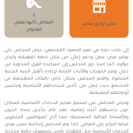
6
1
أشخاص تأثروا بفعل
محل تجاري مدمر
العدوان
إلى جانب دوره في تعزيز الصمود المجتمعي، حرص المجلس على
توفير فرص عمل ودعم إغاثي من خلال خطط تشغيلية ولجان
مؤازرة. كما امتد دور المجلس إلى مساعدة القرى المجاورة من
خلال توفير المعدات والآليات اللازمة لإعادة تأهيل البنية التحتية
المتضررة. واهتم المجلس بشكل خاص بالفئات المهمشة في
المجتمع، حيث عمل على تأمين احتياجاتهم الأساسية وتحسين
أوضاعهم المعيشية.
وحرص المجلس على استمرار تقديم الخدمات الأساسية للسكان
دون تحميلهم أعباء إضافية. فقد قام بتأجيل سداد الديون
والأقساط المالية المستحقة، مما أتاح للمواطنين المتضررين
فرصة التركيز على التعافي. كما وفر المجلس إمكانية شحن بعض
الخدمات الأساسية مثل الكهرباء بالدين وبسقوف مالية محددة،