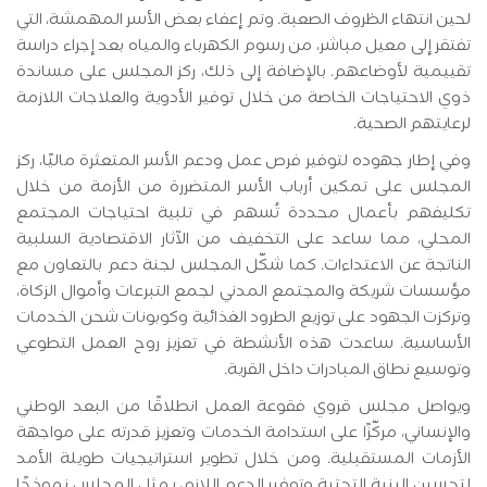
لحين انتهاء الظروف الصعبة. وتم إعفاء بعض الأسر المهمشة، التي
تفتقر إلى معيل مباشر، من رسوم الكهرباء والمياه بعد إجراء دراسة
تقييمية لأوضاعهم. بالإضافة إلى ذلك، ركز المجلس على مساندة
ذوي الاحتياجات الخاصة من خلال توفير الأدوية والعلاجات اللازمة
لرعايتهم الصحية.
وفي إطار جهوده لتوفير فرص عمل ودعم الأسر المتعثرة ماليًا، ركز
المجلس على تمكين أرباب الأسر المتضررة من الأزمة من خلال
تكليفهم بأعمال محددة تُسهم في تلبية احتياجات المجتمع
المحلي، مما ساعد على التخفيف من الآثار الاقتصادية السلبية
الناتجة عن الاعتداءات. كما شكّل المجلس لجنة دعم بالتعاون مع
مؤسسات شريكة والمجتمع المدني لجمع التبرعات وأموال الزكاة،
وتركزت الجهود على توزيع الطرود الغذائية وكوبونات شحن الخدمات
الأساسية. ساعدت هذه الأنشطة في تعزيز روح العمل التطوعي
وتوسيع نطاق المبادرات داخل القرية.
ويواصل مجلس قروي فقوعة العمل انطلاقًا من البعد الوطني
والإنساني، مركّزًا على استدامة الخدمات وتعزيز قدرته على مواجهة
الأزمات المستقبلية. ومن خلال تطوير استراتيجيات طويلة الأمد
لتحسين البنية التحتية وتوفير الدعم اللازم، يمثل المجلس نموذجًا