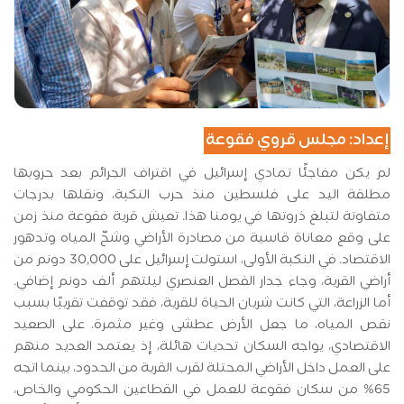
إعداد: مجلس قروي فقوعة
لم يكن مفاجئًا تمادي إسرائيل في اقتراف الجرائم بعد حروبها
مطلقة اليد على فلسطين منذ حرب النكبة، ونقلها بدرجات
متفاوتة لتبلغ ذروتها في يومنا هذا. تعيش قرية فقوعة منذ زمن
على وقع معاناة قاسية من مصادرة الأراضي وشحّ المياه وتدهور
الاقتصاد. في النكبة الأولى، استولت إسرائيل على 30,000 دونم من
أراضي القرية، وجاء جدار الفصل العنصري ليلتهم ألف دونم إضافي.
أما الزراعة، التي كانت شريان الحياة للقرية، فقد توقفت تقريبًا بسبب
نقص المياه، ما جعل الأرض عطشى وغير مثمرة. على الصعيد
الاقتصادي، يواجه السكان تحديات هائلة، إذ يعتمد العديد منهم
على العمل داخل الأراضي المحتلة لقرب القرية من الحدود، بينما اتجه
65% من سكان فقوعة للعمل في القطاعين الحكومي والخاص،