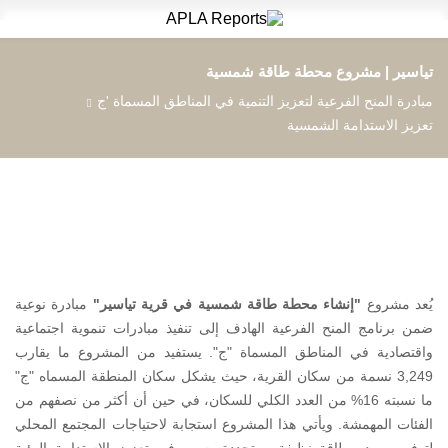
ال
ال
ال
تياسير | مشروع محطة طاقة شمسية
ال
مبادرة المنح الفرعية لتعزيز التنمية في المناطق المسماة 'ج
ال
ال
تعزيز الاستدامة الشمسية
ال
ال
يُعد مشروع
"إنشاء محطة طاقة شمسية في قرية تياسير"
مبادرة نوعية
ضمن برنامج المنح الفرعية الهادف إلى تنفيذ مبادرات تنموية اجتماعية
واقتصادية في المناطق المسماة "ج". يستفيد من المشروع ما يقارب
3,249 نسمة من سكان القرية، حيث يشكل سكان المنطقة المسماه "ج"
ما نسبته 16% من العدد الكلي للسكان، في حين أن أكثر من نصفهم من
الفئات المهمشة. ويأتي هذا المشروع استجابة لاحتياجات المجتمع المحلي