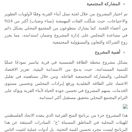
المشاركة المجتمعية
تم اختيار المشروع من خلال لجنة تمثل أبناء القرية وفقًا لأولويات التطوير
والاحتياجات، حيث شكّلت الفئات المهمشة (نساء وشباب) أكثر من 14%
من أعضاء اللجنة. كما يشارك متطوعون من المجتمع المحلي بشكل دائم
في مساعدة المجلس على إدارة المشروع وضمان استدامته، مما يعزز
روح الشراكة والتعاون والمسؤولية المجتمعية.
أهمية المشروع
يشكل مشروع محطة الطاقة الشمسية في قرية تياسير نموذجًا عمليًا
للتنمية المستدامة، حيث يدمج بين الاستدامة البيئية، تعزيز الاقتصاد
المحلي، والمشاركة المجتمعية الفاعلة. ومن خلال مساهمته في تقليل
الاعتماد على الطاقة التقليدية ورفع إيرادات المجلس وتحسين مستوى
الخدمات، يسهم المشروع في تحسين جودة الحياة لأبناء القرية ويؤكد على
التزام المجتمع المحلي بتحقيق مستقبل أكثر استدامة.
هذا المشروع جزء من برنامج المنح الفرعية الذي ينفذه الاتحاد الفلسطيني
للهيئات المحلية في المناطق المسماة "ج". المبادرات المنبثقة عن هذا
البرنامج ليست مجرد تحسين للبنية التحتية، بل أدوات عملية لتثبيت الناس