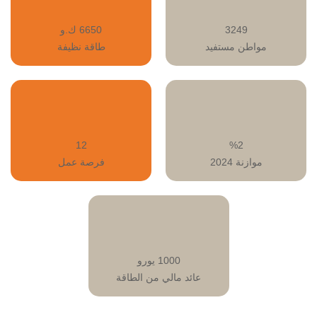
3249
6650 ك.و
مواطن مستفيد
طاقة نظيفة
12
%2
موازنة 2024
فرصة عمل
1000 يورو
عائد مالي من الطاقة