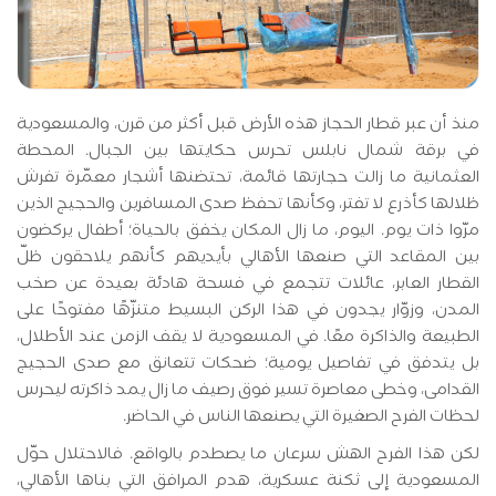
منذ أن عبر قطار الحجاز هذه الأرض قبل أكثر من قرن، والمسعودية
في برقة شمال نابلس تحرس حكايتها بين الجبال. المحطة
العثمانية ما زالت حجارتها قائمة، تحتضنها أشجار معمّرة تفرش
ظلالها كأذرع لا تفتر، وكأنها تحفظ صدى المسافرين والحجيج الذين
مرّوا ذات يوم. اليوم، ما زال المكان يخفق بالحياة؛ أطفال يركضون
بين المقاعد التي صنعها الأهالي بأيديهم كأنهم يلاحقون ظلّ
القطار العابر، عائلات تتجمع في فسحة هادئة بعيدة عن صخب
المدن، وزوّار يجدون في هذا الركن البسيط متنزّهًا مفتوحًا على
الطبيعة والذاكرة معًا. في المسعودية لا يقف الزمن عند الأطلال،
بل يتدفق في تفاصيل يومية؛ ضحكات تتعانق مع صدى الحجيج
القدامى، وخطى معاصرة تسير فوق رصيف ما زال يمد ذاكرته ليحرس
لحظات الفرح الصغيرة التي يصنعها الناس في الحاضر.
لكن هذا الفرح الهش سرعان ما يصطدم بالواقع. فالاحتلال حوّل
المسعودية إلى ثكنة عسكرية، هدم المرافق التي بناها الأهالي،