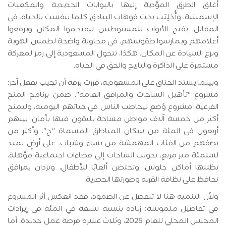
أغلق الطرق المؤدية إليها بالبوابات الحديدية والمكعبات
الإسمنتية، وأُخلِيَت تحت فوهات البنادق كلما تنفست بالحياة. في
المقابل، يفتح الأبواب للمستوطنين ليقتحموا المكان ويرفعوا
أعلامهم ويمارسوا طقوسهم، في محاولة واضحة لطمس الهوية
ونزع السيادة عن المكان. هكذا، تتحول المسعودية إلى رمز لمعركة
مستمرة على الذاكرة والتاريخ والحق في الحياة.
وبينما يشتد الخناق على المسعودية، قررت برقة أن تجيب بفعل آخر:
مشروع "تأهيل الساحات والمرافق العامة". ضمن برنامج المنح
الفرعية، مشروع وُضع ليخاطب الناس في حياتهم اليومية، وليمنح
أكثر من خمسة آلاف مواطن مساحة يلتقون فيها بأمان، بينهم
أربعون في المئة من سكان المناطق المسماة "ج"، وأكثر من
نصفهم من الفئات المهمشة من نساء وشباب. على أرضٍ تمتد
لستمئة متر مربع، تحولت الساحات إلى فضاءات اجتماعية مؤهلة،
تظللها أماكن جلوس، وتحتضن ألعابًا للأطفال، وتزدان بمرافق
تحافظ على نظافة القرية وصورتها الحضرية.
ولأن التنمية هنا لا تنفصل عن الصمود، فقد انعكس أثر المشروع
في تفاصيل ملموسة: زيادة بنسبة سبعة في المئة في إيرادات
المجلس المحلي للعام 2025، وثلاث عشرة فرصة عمل جديدة. أما