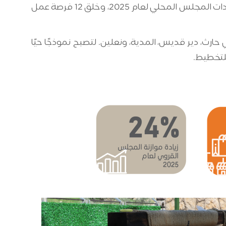
40% منهم من المناطق المسماة "ج"، وأكثر من نصفهم من النساء والشباب. أثره امتد إلى زيادة بنسبة 24% في إيرادات المجلس المحلي لعام 2025، وخلق 12 فرصة عمل
ارث، دير قديس، المدية، ونعلين. لتصبح نموذجًا حيًا
للتخطيط.