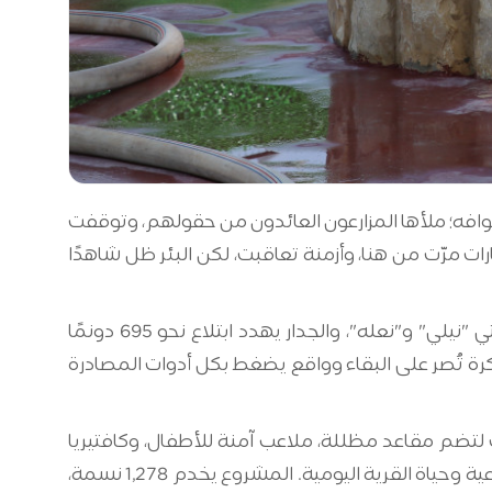
 حوافه؛ ملأها المزارعون العائدون من حقولهم، وتوقفت
ت مرّت من هنا، وأزمنة تعاقبت، لكن البئر ظل شاهدًا
ورغم هذه الجذور الضاربة في التاريخ، لم تسلم شبتين من ثقل الحاضر. أكثر من 374 دونمًا صودرت لصالح مستوطنتي "نيلي" و"نعله"، والجدار يهدد ابتلاع نحو 695 دونمًا
ن ذاكرة تُصر على البقاء وواقع يضغط بكل أدوات المصادرة
ين" على مساحة 250 مترًا مربعًا، أعيد تأهيل الساحات لتضم مقاعد مظللة، ملاعب آمنة للأطفال، وكافتيريا
صغيرة تفتح فرص عمل. البئر نفسه جرى ترميمه بعناية ليبقى حاضرًا في قلب التصميم، كجسر يربط بين الذاكرة الجماعية وحياة القرية اليومية. المشروع يخدم 1,278 نسمة،