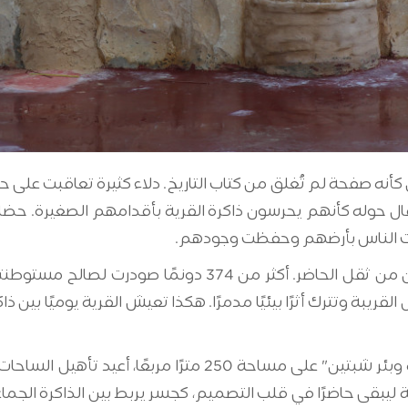
 كأنه صفحة لم تُغلق من كتاب التاريخ. دلاء كثيرة تعاقبت على
فال حوله كأنهم يحرسون ذاكرة القرية بأقدامهم الصغيرة. حضارا
ربطت الناس بأرضهم وحفظت وجودهم.
ل القريبة وتترك أثرًا بيئيًا مدمرًا. هكذا تعيش القرية يوميًا بي
من حول هذا البئر الأثري، نشأ مشروع "تأهيل الحديقة وبئر شبت