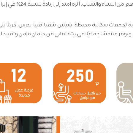
تجمعات سكانية محيطة: شبتين، شقبا، قبيا، بدرس، خربثا بني ح
ويوفر متنفسًا جماعيًا في بيئة تعاني من حرمان مزمن وتقييد 