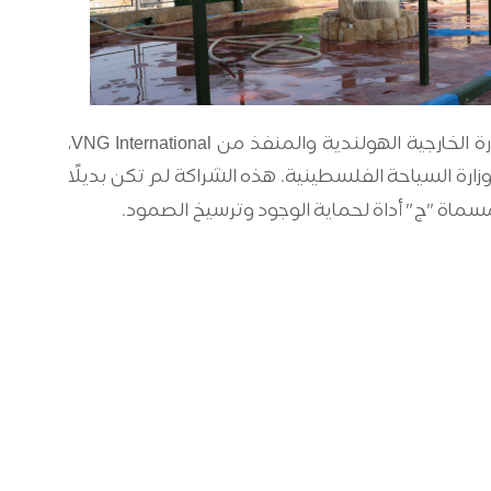
نُفذ المشروع في إطار برنامج التنمية المستدامة من خلال النهوض بقطاع الحكم المحلي (SDLG) الممول من وزارة الخارجية الهولندية والمنفذ من VNG International،
زارة السياحة الفلسطينية. هذه الشراكة لم تكن بديلًا
لمسماة "ج" أداة لحماية الوجود وترسيخ الصمود
.