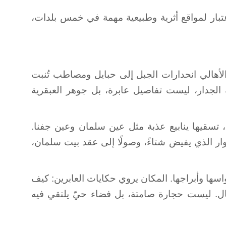
تبار لمواقع أثرية وطبيعية مهمة في خمس بلدات،
الأهالي انحدارات الجبل إلى حبايل ومصاطب تُنبت
الجدار، ليست تفاصيل عابرة، بل جوهر العبقرية
كروم العنب والزيتون واللوزيات، تسقيها ينابيع عذبة مثل عين سلمان وعين جفنا.
ار الذي يفيض شتاءً، وصولًا إلى عقد بيت سلمان،
اسها وأبراجها. المكان يروي حكايات العابرين: كيف
ال. ليست حجارة صامتة، بل فضاء حيّ يلتقي فيه