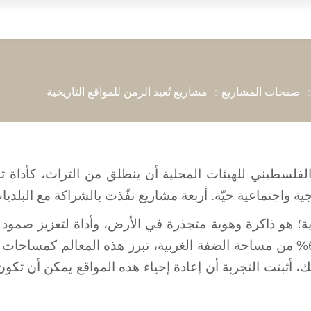
التراث
الحدائق
ؤشرات
الثقافي
العامة
صفحات المشاريع
مشاريع تُعيد الزمن للمواقع التاريخية
 الفلسطيني للهيئات المحلية أن ينطلق من التراث، كأداة 
جية واجتماعية حيّة. أربعة مشاريع نفّذت بالشراكة مع البلدي
ة؛ هو ذاكرة وهوية متجذرة في الأرض، وأداة لتعزيز صمود 
في المناطق المسماة "ج"، التي تغطي أكثر من 60% من مساحة الضفة الغربية، تبرز ه
أثبتت التجربة أن إعادة إحياء هذه المواقع يمكن أن تكون مد