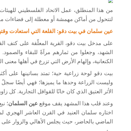
من هذا المنطلق، عمل الاتحاد الفلسطيني للهيئات
لتتحول من أماكن مهمشة أو معطلة إلى فضاءات منت
عين سلمان في بيت دقو: القلعة التي استعادت وقته
على مدخل بيت دقو، القرية المعلّقة على كتف القد
الشهد، وجعلوا من ثمارهم مرآةً للبقاء والصمود
الكنعانية، وإلهام الأرض التي تزرع في أهلها معنى ال
وليست الزراعة وحدها ما يميزها؛ فهي أيضًا سجلّ 
الأثر العتيق الذي كان خانًا للقوافل التجارية. كل زاوي
وعند قلب هذا المشهد يقف موقع
عين السلمان
؛ نب
اختاره سلمان العنيد في القرن العاشر الهجري ل
الماضي بالحاضر، حيث يجلس الأهالي والزوار على وق