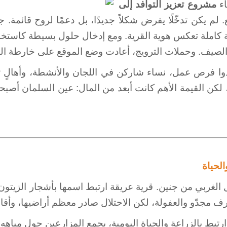
اء
مشروع تعزيز التوافد إلى
 لم يكن تدخّلًا يفرض شكلاً جديدًا، بل دعمًا لروح قائم
 كاملة تعكس هوية القرية. ومع إدخال حلول بسيطة كاستخد
 الصيف. وحملات الترويج، أعادت وضع الموقع على خارطة ال
وا فرص عمل، نساء شاركن في اللجان والأنشطة، وأهالٍ ت
 لكن القيمة الأهم كانت أبعد من المال: عين السلمان أصبح
الحياة
الغربي من جنين. قرية عريقة ارتبط اسمها بأشجار الزيتو
 ارتبط بالزراعة والحياة اليومية، يجمع المزارعين حول مياه