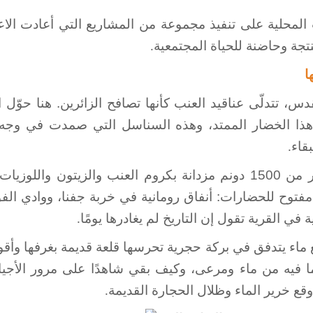
 المحلية على تنفيذ مجموعة من المشاريع التي أعادت الاع
جة وحاضنة للحياة المجتمعية
.
ا
س، تتدلّى عناقيد العنب كأنها تصافح الزائرين. هنا حوّل 
. هذا الخضار الممتد، وهذه السناسل التي صمدت في وجه 
بقاء
.
بيت دقو لوحة زراعية حية؛ تمتد بساتينها على أكثر من 1500 دونم مزدانة ب
مفتوح للحضارات: أنفاق رومانية في خربة جفنا، ووادي الفو
ة في القرية تقول إن التاريخ لم يغادرها يومًا
.
ع ماء يتدفق في بركة حجرية تحرسها قلعة قديمة بغرفها وأقو
ما فيه من ماء ومرعى، وكيف بقي شاهدًا على مرور الأجي
ع خرير الماء وظلال الحجارة القديمة
.