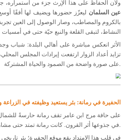
ولأن الحفاظ على هذا الإرث جزء من استمراره، ج
عين السلمان
ليعزّز حضورها ويضيف لها أفقًا أوسع.
بالكروم والمصاطب، وصار الوصول إلى العين تجربة
النشاط، لتبقى القلعة والنبع حيّة حتى في أمسيات
الأثر انعكس مباشرة على أهالي البلدة: شباب وجد
تزايد أعداد الزوار ارتفعت إيرادات المجلس المحلي،
على صورة واضحة من الصمود والحياة المشتركة.
الحفيرة في رمانة: بئر يستعيد وظيفته في الزراعة و
على حافة مرج ابن عامر تقف رمانة حارسةً للشمال 
في جذوعها أثر القرون. كانت رمانة تمتد حتى مشارف مجدّو والعفولة، لكن الاحتلال صادر معظم أراضيها، وأقام الجدار الذي فصلها عن عمقها الطبيعي.
في قلب هذا الامتداد يقع موقع الحفيرة؛ بئر تاريخي