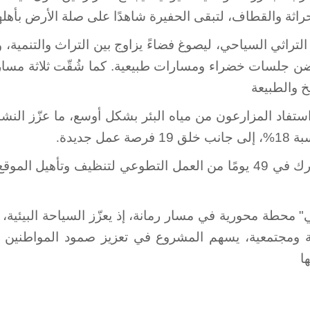
راثة والقطاف، لتبقى الحفيرة شاهدًا على صلة الأرض بأهله
راثي السياحي، ليصوغ فضاءً يزاوج بين التراث والتنمية، و
ن جلسات خضراء ومسارات طبيعية. كما شُقّت ثلاثة مسارات
واستفاد المزارعون من مياه البئر بشكل أوسع، ما عزّز ال
جديدة
.
المجتمع المحلي كان جزءًا أصيلًا من التجربة، إذ شارك في 49 يومًا من العمل ا
" محطة محورية في مسار رمانة، إذ يعزّز السياحة البيئية
ة ومجتمعية، يسهم المشروع في تعزيز صمود المواطنين ف