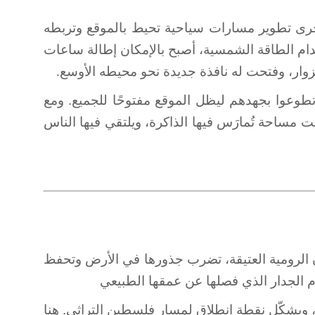
ة. جرى تطوير مسارات سياحية تحيط بالموقع وتربطه
ام الطاقة الشمسية، أصبح بالإمكان إطالة ساعات
زوار، وفتحت له نافذة جديدة نحو محيطه الأوسع
.
طوعوا بجهدهم ليظل الموقع مفتوحًا للجميع. ومع
ت مساحة تُمارَس فيها الذاكرة، ويلتقي فيها الناس
ن الرومية العتيقة، تضرب جذورها في الأرض وتحفظ
ه، ويشكّل نقطة انطلاق لمسار
فلسطين التراثي. هنا