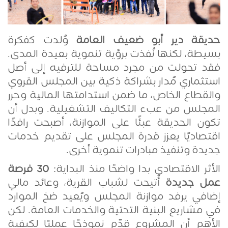
حديقة دير أبو ضعيف العامة
وُلدت كفكرة
بسيطة، لكنها نُفذت برؤية تنموية بعيدة المدى.
فقد تحولت من مجرد مساحة للترفيه إلى أصل
استثماري مُدار بشراكة ذكية بين المجلس القروي
والقطاع الخاص، ما ضمن استدامتها المالية وحرر
المجلس من عبء التكاليف التشغيلية. وبدل أن
تكون الحديقة عبئًا على الموازنة، أصبحت رافدًا
اقتصاديًا يعزز قدرة المجلس على تقديم خدمات
جديدة وتنفيذ مبادرات تنموية أخرى
.
الأثر الاقتصادي بدا واضحًا منذ البداية
30
فرصة
:
عمل جديدة
أُتيحت لشباب القرية، وعائد مالي
إضافي يرفد موازنة المجلس ويُعيد ضخ الموارد
في مشاريع البنية التحتية والخدمات العامة. لكن
الأهم أن المشروع قدّم نموذجًا عمليًا لكيفية